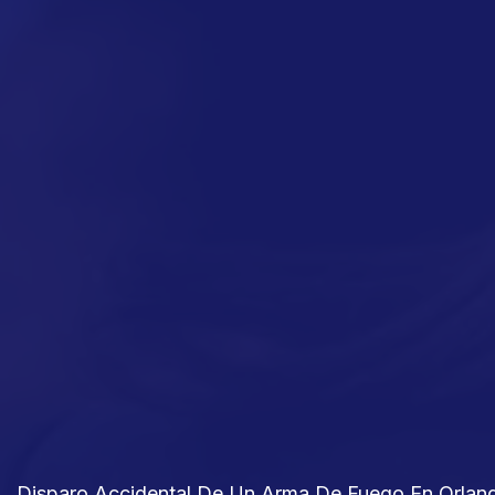
Disparo Accidental De Un Arma De Fuego En Orlan