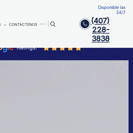
Disponible las
24/7
(407)
S
CONTÁCTENOS
228-
3838